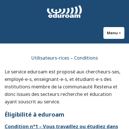
Accéder
eduroam Luxembourg
Secure and automatic WiFi connection at universities and research
au
institutions worldwide
contenu
Menu
+
dépl
réd
Utilisateurs-rices – Conditions
Le service eduroam est proposé aux chercheurs-ses,
employé-e-s, enseignant-e-s, et étudiant-e-s des
institutions membre de la communauté Restena et
donc issues des secteurs recherche et éducation
ayant souscrit au service.
Éligibilité à eduroam
Condition n°1 – Vous travaillez ou étudiez dans